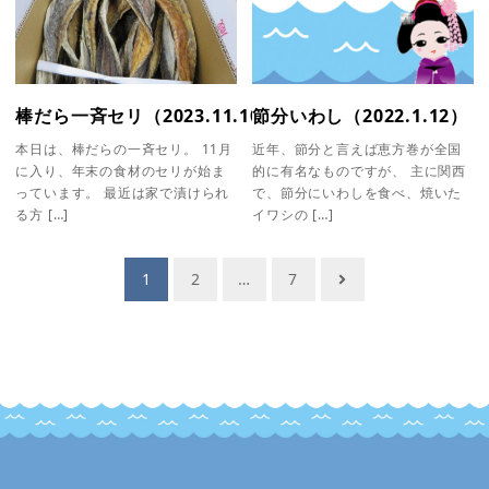
棒だら一斉セリ（2023.11.10）
節分いわし（2022.1.12）
本日は、棒だらの一斉セリ。 11月
近年、節分と言えば恵方巻が全国
に入り、年末の食材のセリが始ま
的に有名なものですが、 主に関西
っています。 最近は家で漬けられ
で、節分にいわしを食べ、焼いた
る方 […]
イワシの […]
投
1
2
…
7
稿
ナ
ビ
ゲ
ー
シ