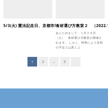
5/3(火) 憲法記念日、京都市場は開場しております。
食材選び方教室２ （2022.1
あらためまして、１月２９日
（土） 食材選び方教室が開催さ
れます。 しかし、時勢により当初
の予定とは異 […]
投
1
2
…
5
稿
ナ
ビ
ゲ
ー
シ