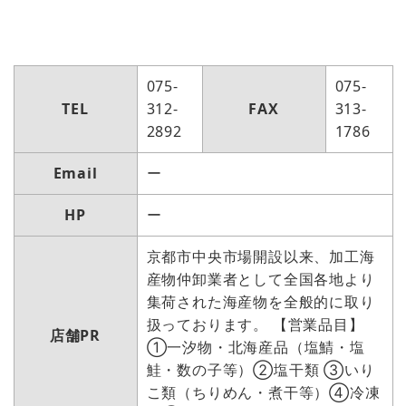
075-
075-
TEL
312-
FAX
313-
2892
1786
Email
ー
HP
ー
京都市中央市場開設以来、加工海
産物仲卸業者として全国各地より
集荷された海産物を全般的に取り
扱っております。 【営業品目】
店舗PR
①一汐物・北海産品（塩鯖・塩
鮭・数の子等）②塩干類 ③いり
こ類（ちりめん・煮干等）④冷凍