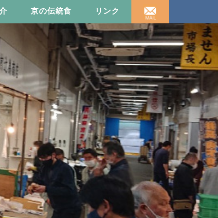
介
京の伝統食
リンク