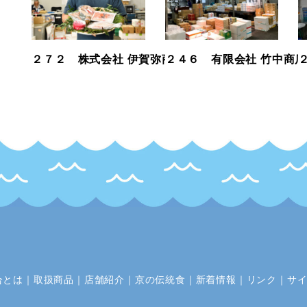
２７２ 株式会社 伊賀弥商店
２４６ 有限会社 竹中商店
合とは
｜
取扱商品
｜
店舗紹介
｜
京の伝統食
｜
新着情報
｜
リンク
｜
サ