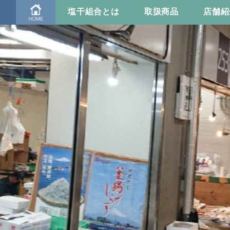
塩干組合とは
取扱商品
店舗紹