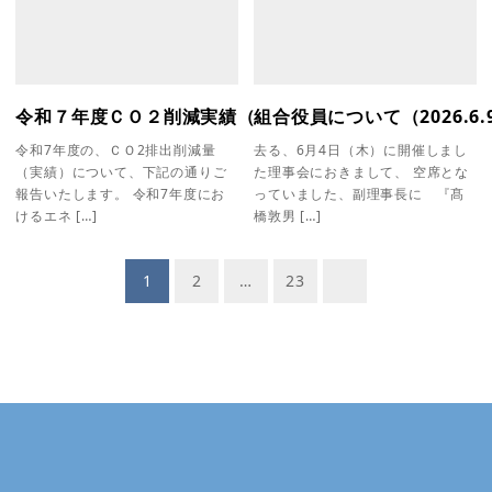
令和７年度ＣＯ２削減実績（新塩干冷蔵庫）（2026.6.9
組合役員について（2026.6.
令和7年度の、ＣＯ2排出削減量
去る、6月4日（木）に開催しまし
（実績）について、下記の通りご
た理事会におきまして、 空席とな
報告いたします。 令和7年度にお
っていました、副理事長に 『髙
けるエネ […]
橋敦男 […]
投
1
2
…
23
稿
ナ
ビ
ゲ
ー
シ