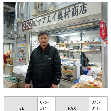
075-
075-
TEL
311-
FAX
311-