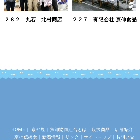
２８２ 丸若 北村商店
２２７ 有限会社 京伸食品
HOME
｜
京都塩干魚卸協同組合とは
｜
取扱商品
｜
店舗紹介
｜
京の伝統食
｜
新着情報
｜
リンク
｜
サイトマップ
｜
お問い合